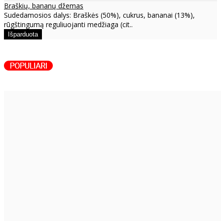
Braškių, bananų džemas
Sudedamosios dalys: Braškės (50%), cukrus, bananai (13%),
rūgštingumą reguliuojanti medžiaga (cit..