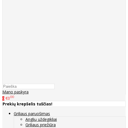
Mano paskyra
00
€0
0
Prekių krepšelis tuščias!
Griliaus paruošimas
Anglių uždegikliai
Griliaus priežiūra