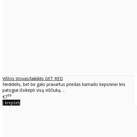
Vištos stovas/laikiklis GET RED
Nedidelis, bet be galo pravartus priedas kamado kepsninei leis
patogiai išsikepti visą viščiuką. ..
99
€7
Į krepšelį