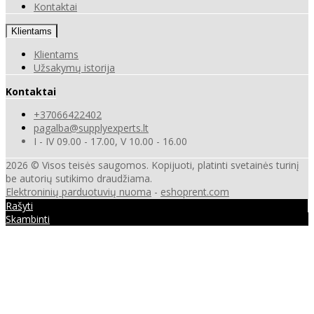
Kontaktai
Klientams
Klientams
Užsakymų istorija
Kontaktai
+37066422402
pagalba@supplyexperts.lt
I - IV 09.00 - 17.00, V 10.00 - 16.00
2026 © Visos teisės saugomos. Kopijuoti, platinti svetainės turinį
be autorių sutikimo draudžiama.
Elektroninių parduotuvių nuoma
-
eshoprent.com
Rašyti
Skambinti