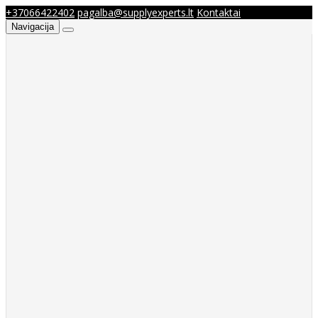
+37066422402
pagalba@supplyexperts.lt
Kontaktai
Navigacija