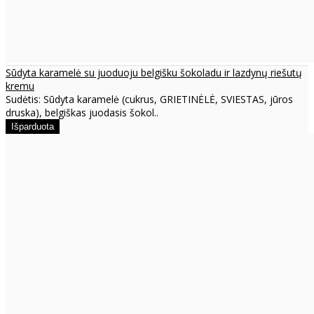
Sūdyta karamelė su juoduoju belgišku šokoladu ir lazdynų riešutų
kremu
Sudėtis: Sūdyta karamelė (cukrus, GRIETINĖLĖ, SVIESTAS, jūros
druska), belgiškas juodasis šokol..