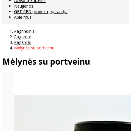
Dovanų kortelės
Naujienos
GET RED produktų garantija
Apie mus
Pagrindinis
Pagardai
Pagardai
Mėlynės su portveinu
Mėlynės su portveinu