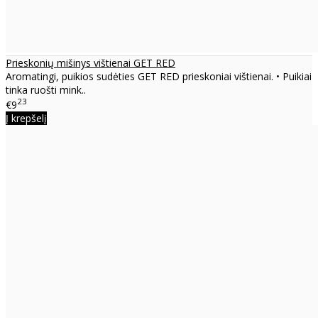
Prieskonių mišinys vištienai GET RED
Aromatingi, puikios sudėties GET RED prieskoniai vištienai. • Puikiai
tinka ruošti mink..
23
€9
Į krepšelį