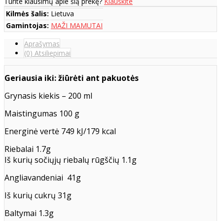
Turite klausimų apie šią prekę?
Klauskite
Kilmės šalis:
Lietuva
Gamintojas:
MAŽI MAMUTAI
Aprašymas
(0) Atsiliepimai
Geriausia iki: žiūrėti ant pakuotės
Grynasis kiekis – 200 ml
Maistingumas 100 g
Energinė vertė 749 kJ/179 kcal
Riebalai 1.7g
Iš kurių sočiųjų riebalų rūgščių 1.1g
Angliavandeniai 41g
Iš kurių cukrų 31g
Baltymai 1.3g