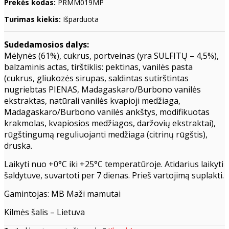
Prekės kodas:
PRMM019MP
Turimas kiekis:
Išparduota
Sudedamosios dalys:
Mėlynės (61%), cukrus, portveinas (yra SULFITŲ – 4,5%),
balzaminis actas, tirštiklis: pektinas, vanilės pasta
(cukrus, gliukozės sirupas, saldintas sutirštintas
nugriebtas PIENAS, Madagaskaro/Burbono vanilės
ekstraktas, natūrali vanilės kvapioji medžiaga,
Madagaskaro/Burbono vanilės ankštys, modifikuotas
krakmolas, kvapiosios medžiagos, daržovių ekstraktai),
rūgštingumą reguliuojanti medžiaga (citrinų rūgštis),
druska.
Laikyti nuo +0°C iki +25°C temperatūroje. Atidarius laikyti
šaldytuve, suvartoti per 7 dienas. Prieš vartojimą suplakti.
Gamintojas: MB Maži mamutai
Kilmės šalis – Lietuva