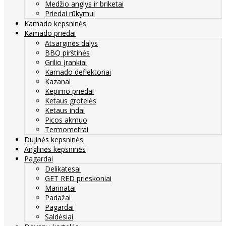
Medžio anglys ir briketai
Priedai rūkymui
Kamado kepsninės
Kamado priedai
Atsarginės dalys
BBQ pirštinės
Grilio įrankiai
Kamado deflektoriai
Kazanai
Kepimo priedai
Ketaus grotelės
Ketaus indai
Picos akmuo
Termometrai
Dujinės kepsninės
Anglinės kepsninės
Pagardai
Delikatesai
GET RED prieskoniai
Marinatai
Padažai
Pagardai
Saldėsiai