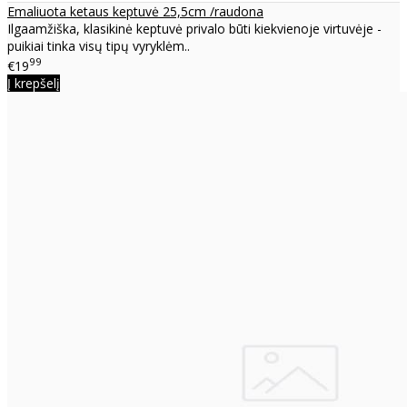
Emaliuota ketaus keptuvė 25,5cm /raudona
Ilgaamžiška, klasikinė keptuvė privalo būti kiekvienoje virtuvėje -
puikiai tinka visų tipų vyryklėm..
99
€19
Į krepšelį