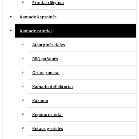
Priedai rūkymui
Kamado kepsninės
Kamado priedai
Atsarginės dalys
BBQ pirštinės
Grilio įrankiai
Kamado deflektoriai
Kazanai
Kepimo priedai
Ketaus grotelės