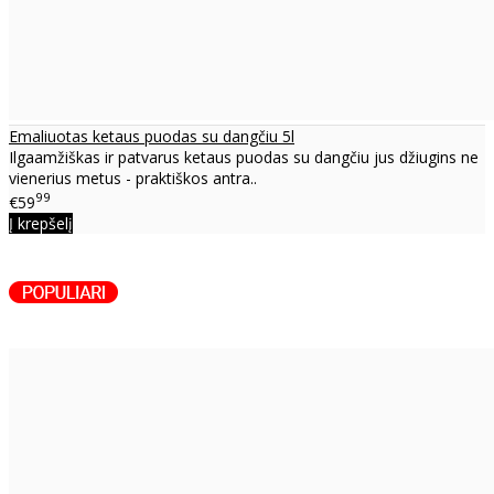
Emaliuotas ketaus puodas su dangčiu 5l
Ilgaamžiškas ir patvarus ketaus puodas su dangčiu jus džiugins ne
vienerius metus - praktiškos antra..
99
€59
Į krepšelį