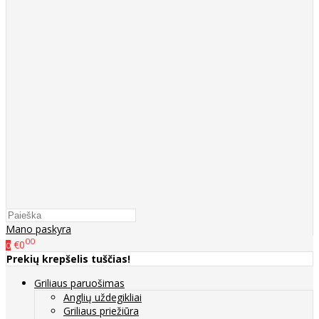
Mano paskyra
00
€0
0
Prekių krepšelis tuščias!
Griliaus paruošimas
Anglių uždegikliai
Griliaus priežiūra