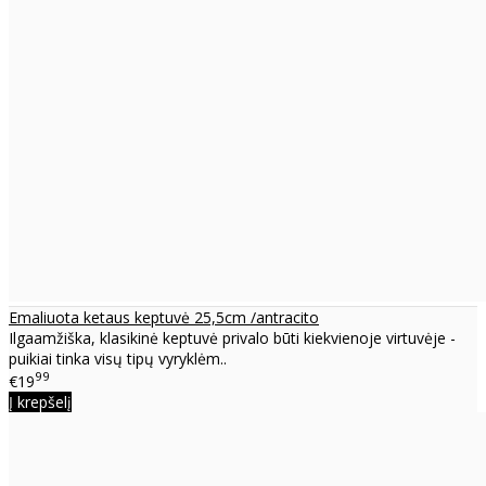
Emaliuota ketaus keptuvė 25,5cm /antracito
Ilgaamžiška, klasikinė keptuvė privalo būti kiekvienoje virtuvėje -
puikiai tinka visų tipų vyryklėm..
99
€19
Į krepšelį