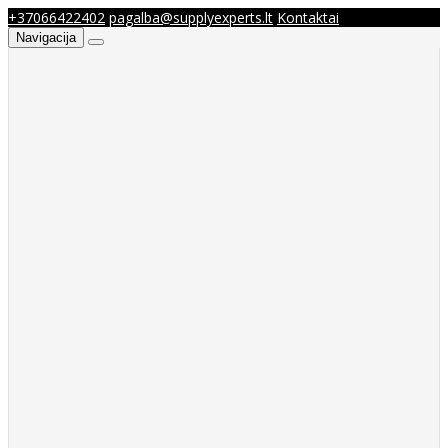
+37066422402
pagalba@supplyexperts.lt
Kontaktai
Navigacija