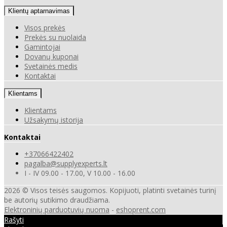
Klientų aptarnavimas
Visos prekės
Prekės su nuolaida
Gamintojai
Dovanų kuponai
Svetainės medis
Kontaktai
Klientams
Klientams
Užsakymų istorija
Kontaktai
+37066422402
pagalba@supplyexperts.lt
I - IV 09.00 - 17.00, V 10.00 - 16.00
2026 © Visos teisės saugomos. Kopijuoti, platinti svetainės turinį
be autorių sutikimo draudžiama.
Elektroninių parduotuvių nuoma
-
eshoprent.com
Rašyti