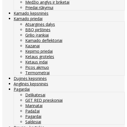
Medžio anglys ir briketai
Priedai rūkymui
Kamado kepsninės
Kamado priedai
Atsarginės dalys
BBQ pirštinės
Grilio įrankiai
Kamado deflektoriai
Kazanai
Kepimo priedai
Ketaus grotelės
Ketaus indai
Picos akmuo
Termometrai
Dujinės kepsninės
Anglinės kepsninės
Pagardai
Delikatesai
GET RED prieskoniai
Marinatai
Padažai
Pagardai
Saldėsiai