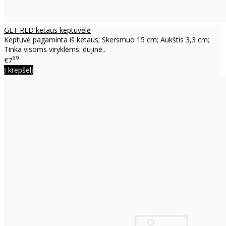
GET RED ketaus keptuvėlė
Keptuvė pagaminta iš ketaus; Skersmuo 15 cm; Aukštis 3,3 cm;
Tinka visoms viryklėms: dujinė..
99
€7
Į krepšelį