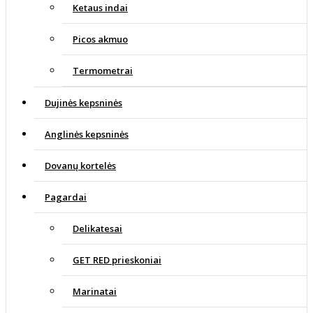
Ketaus indai
Picos akmuo
Termometrai
Dujinės kepsninės
Anglinės kepsninės
Dovanų kortelės
Pagardai
Delikatesai
GET RED prieskoniai
Marinatai