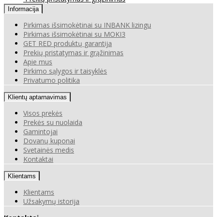
Informacija
Pirkimas išsimokėtinai su INBANK lizingu
Pirkimas išsimokėtinai su MOKI3
GET RED produktų garantija
Prekių pristatymas ir grąžinimas
Apie mus
Pirkimo sąlygos ir taisyklės
Privatumo politika
Klientų aptarnavimas
Visos prekės
Prekės su nuolaida
Gamintojai
Dovanų kuponai
Svetainės medis
Kontaktai
Klientams
Klientams
Užsakymų istorija