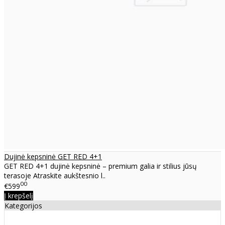
Dujinė kepsninė GET RED 4+1
GET RED 4+1 dujinė kepsninė – premium galia ir stilius jūsų
terasoje Atraskite aukštesnio l..
00
€599
Į krepšelį
Kategorijos