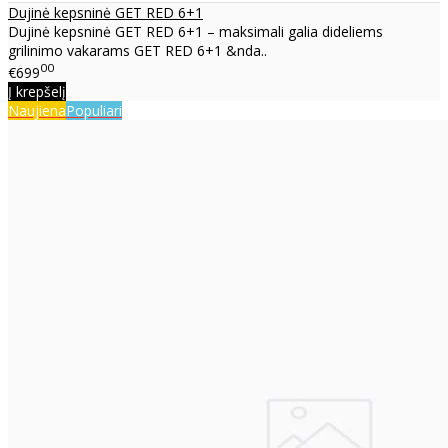
Dujinė kepsninė GET RED 6+1
Dujinė kepsninė GET RED 6+1 – maksimali galia dideliems
grilinimo vakarams GET RED 6+1 &nda..
00
€699
Į krepšelį
Naujiena
Populiari