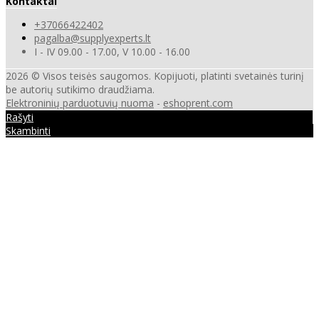
Kontaktai
+37066422402
pagalba@supplyexperts.lt
I - IV 09.00 - 17.00, V 10.00 - 16.00
2026 © Visos teisės saugomos. Kopijuoti, platinti svetainės turinį
be autorių sutikimo draudžiama.
Elektroninių parduotuvių nuoma
-
eshoprent.com
Rašyti
Skambinti