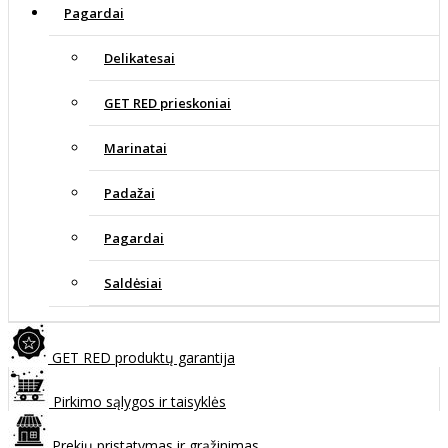
Pagardai
Delikatesai
GET RED prieskoniai
Marinatai
Padažai
Pagardai
Saldėsiai
GET RED produktų garantija
Pirkimo sąlygos ir taisyklės
Prekių pristatymas ir grąžinimas