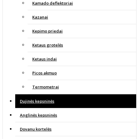
Kamado deflektoriai
Kazanai
Kepimo priedai
Ketaus grotelės
Ketaus indai
Picos akmuo
Termometrai
Dujinės kepsninės
Anglinės kepsninės
Dovanų kortelės