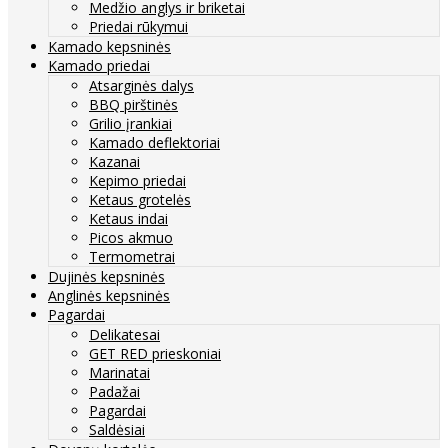
Medžio anglys ir briketai
Priedai rūkymui
Kamado kepsninės
Kamado priedai
Atsarginės dalys
BBQ pirštinės
Grilio įrankiai
Kamado deflektoriai
Kazanai
Kepimo priedai
Ketaus grotelės
Ketaus indai
Picos akmuo
Termometrai
Dujinės kepsninės
Anglinės kepsninės
Pagardai
Delikatesai
GET RED prieskoniai
Marinatai
Padažai
Pagardai
Saldėsiai