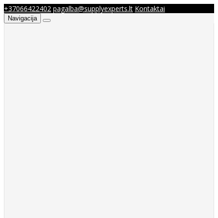
+37066422402
pagalba@supplyexperts.lt
Kontaktai
Navigacija