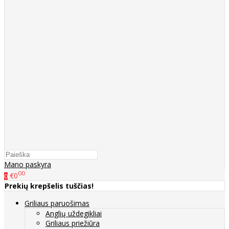
Mano paskyra
00
€0
0
Prekių krepšelis tuščias!
Griliaus paruošimas
Anglių uždegikliai
Griliaus priežiūra