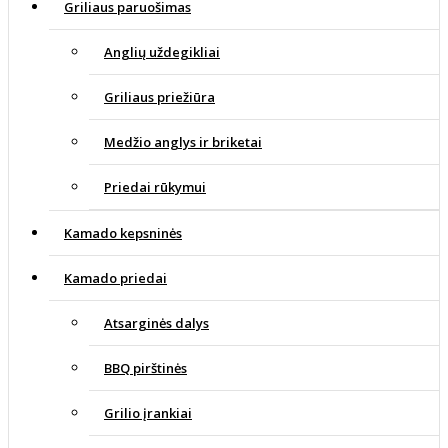
Griliaus paruošimas
Anglių uždegikliai
Griliaus priežiūra
Medžio anglys ir briketai
Priedai rūkymui
Kamado kepsninės
Kamado priedai
Atsarginės dalys
BBQ pirštinės
Grilio įrankiai