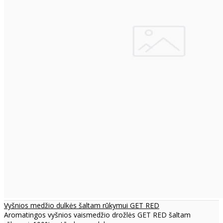
Vyšnios medžio dulkės šaltam rūkymui GET RED
Aromatingos vyšnios vaismedžio drožlės GET RED šaltam