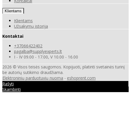
Kontaktai
Klientams
Klientams
Užsakymų istorija
Kontaktai
+37066422402
pagalba@supplyexperts.lt
I - IV 09.00 - 17.00, V 10.00 - 16.00
2026 © Visos teisės saugomos. Kopijuoti, platinti svetainės turinį
be autorių sutikimo draudžiama.
Elektroninių parduotuvių nuoma
-
eshoprent.com
Rašyti
Skambinti