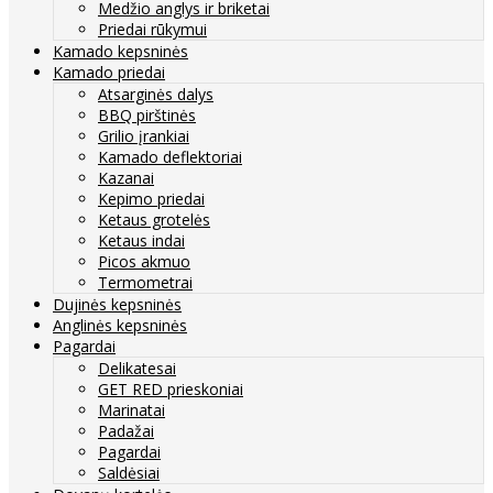
Medžio anglys ir briketai
Priedai rūkymui
Kamado kepsninės
Kamado priedai
Atsarginės dalys
BBQ pirštinės
Grilio įrankiai
Kamado deflektoriai
Kazanai
Kepimo priedai
Ketaus grotelės
Ketaus indai
Picos akmuo
Termometrai
Dujinės kepsninės
Anglinės kepsninės
Pagardai
Delikatesai
GET RED prieskoniai
Marinatai
Padažai
Pagardai
Saldėsiai