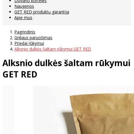
Dovanų kortelės
Naujienos
GET RED produktų garantija
Apie mus
Pagrindinis
Griliaus paruošimas
Priedai rūkymui
Alksnio dulkės šaltam rūkymui GET RED
Alksnio dulkės šaltam rūkymui
GET RED