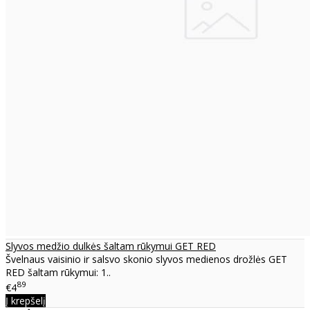
Slyvos medžio dulkės šaltam rūkymui GET RED
Švelnaus vaisinio ir salsvo skonio slyvos medienos drožlės GET
RED šaltam rūkymui: 1..
89
€4
Į krepšelį