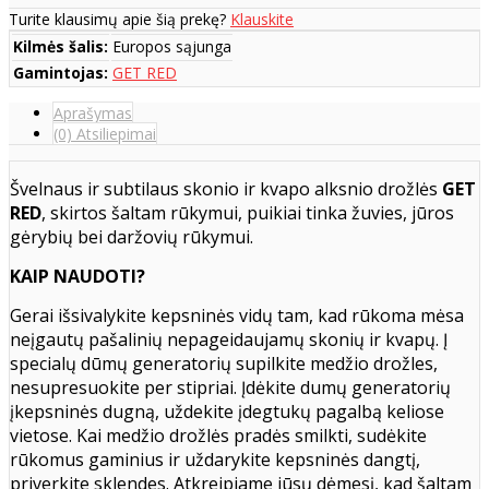
Turite klausimų apie šią prekę?
Klauskite
Kilmės šalis:
Europos sąjunga
Gamintojas:
GET RED
Aprašymas
(0) Atsiliepimai
Švelnaus ir subtilaus skonio ir kvapo alksnio drožlės
GET
RED
, skirtos šaltam rūkymui, puikiai tinka žuvies, jūros
gėrybių bei daržovių rūkymui.
KAIP NAUDOTI?
Gerai išsivalykite kepsninės vidų tam, kad rūkoma mėsa
neįgautų pašalinių nepageidaujamų skonių ir kvapų.
Į
specialų dūmų generatorių supilkite medžio drožles,
nesupresuokite per stipriai. Įdėkite dumų generatorių
įkepsninės dugną, uždekite įdegtukų pagalbą keliose
vietose. Kai medžio drožlės pradės smilkti, sudėkite
rūkomus gaminius ir uždarykite kepsninės dangtį,
priverkite sklendes. Atkreipiame jūsų dėmesį, kad šaltam