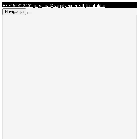
+37066422402
pagalba@supplyexperts.lt
Kontaktai
Navigacija