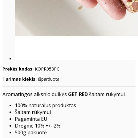
Prekės kodas:
KOPR058PC
Turimas kiekis:
Išparduota
Aromatingos alksnio dulkės
GET RED
šaltam rūkymui.
100% natūralus produktas
Šaltam rūkymui
Pagaminta EU
Drėgmė 10% +/- 2%
500g pakuotė