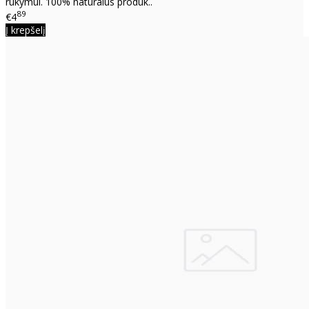
rūkymui. 100% natūralus produk..
89
€4
Į krepšelį