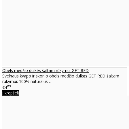
Obels medžio dulkės šaltam rūkymui GET RED
Švelnaus kvapo ir skonio obels medžio dulkės GET RED šaltam
rūkymui: 100% natūralus ..
89
€4
Į krepšelį