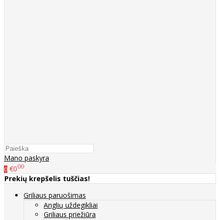
Mano paskyra
00
€0
0
Prekių krepšelis tuščias!
Griliaus paruošimas
Anglių uždegikliai
Griliaus priežiūra