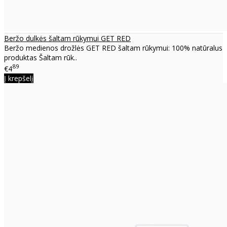
Beržo dulkės šaltam rūkymui GET RED
Beržo medienos drožlės GET RED šaltam rūkymui: 100% natūralus
produktas Šaltam rūk..
89
€4
Į krepšelį