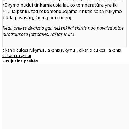
rūkymo budui tinkamiausia lauko temperatūra yra iki
+12 laipsnių, tad rekomenduojame rinktis šaltą rūkymo
būdą pavasarį, žiemą bei rudenį.
Reali prekės išvaizda gali neženkliai skirtis nuo pavaizduotos
nuotraukose (atspalvis, raštas ir kt.)
alksnio dulkės rūkymui
,
alksnis rūkymui
,
alksnio dulkes
,
alksnis
šaltam rūkymui
Susijusios prekės