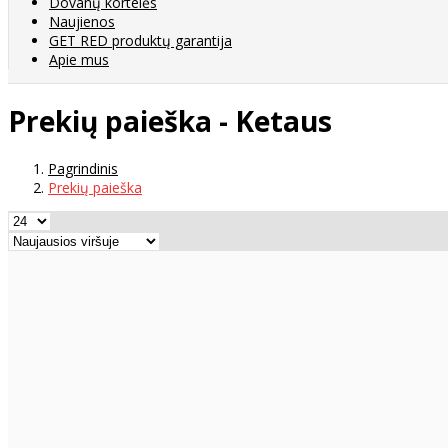
Dovanų kortelės
Naujienos
GET RED produktų garantija
Apie mus
Prekių paieška - Ketaus
Pagrindinis
Prekių paieška