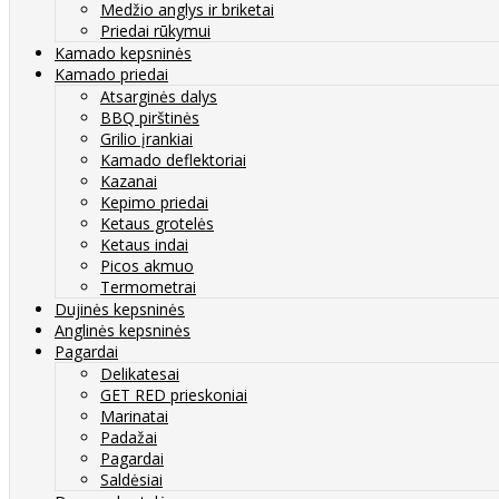
Medžio anglys ir briketai
Priedai rūkymui
Kamado kepsninės
Kamado priedai
Atsarginės dalys
BBQ pirštinės
Grilio įrankiai
Kamado deflektoriai
Kazanai
Kepimo priedai
Ketaus grotelės
Ketaus indai
Picos akmuo
Termometrai
Dujinės kepsninės
Anglinės kepsninės
Pagardai
Delikatesai
GET RED prieskoniai
Marinatai
Padažai
Pagardai
Saldėsiai