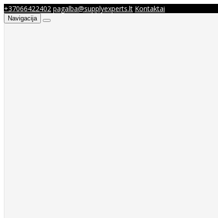
+37066422402
pagalba@supplyexperts.lt
Kontaktai
Navigacija