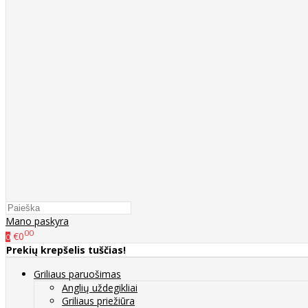
Mano paskyra
00
€0
0
Prekių krepšelis tuščias!
Griliaus paruošimas
Anglių uždegikliai
Griliaus priežiūra