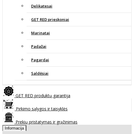
Delikatesai
GET RED prieskoniai
Marinatai
Padažai
Pagardai
Saldėsiai
GET RED produktų garantija
Pirkimo sąlygos ir taisyklės
Prekių pristatymas ir grąžinimas
Informacija