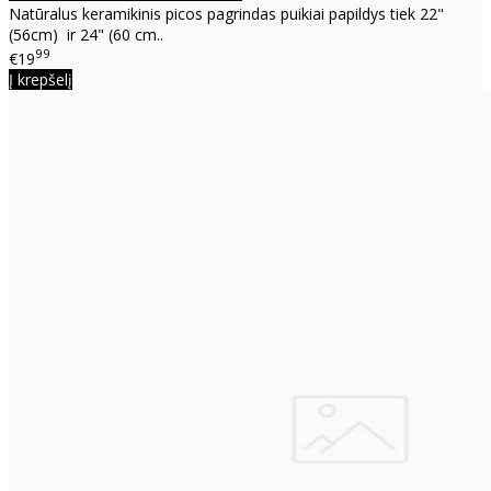
Natūralus keramikinis picos pagrindas puikiai papildys tiek 22"
(56cm) ir 24" (60 cm..
99
€19
Į krepšelį