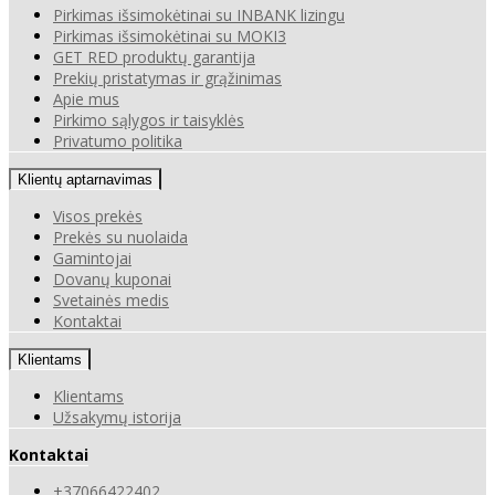
Pirkimas išsimokėtinai su INBANK lizingu
Pirkimas išsimokėtinai su MOKI3
GET RED produktų garantija
Prekių pristatymas ir grąžinimas
Apie mus
Pirkimo sąlygos ir taisyklės
Privatumo politika
Klientų aptarnavimas
Visos prekės
Prekės su nuolaida
Gamintojai
Dovanų kuponai
Svetainės medis
Kontaktai
Klientams
Klientams
Užsakymų istorija
Kontaktai
+37066422402