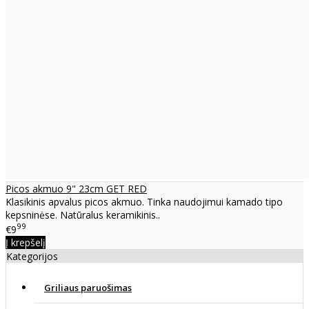
Picos akmuo 9" 23cm GET RED
Klasikinis apvalus picos akmuo. Tinka naudojimui kamado tipo
kepsninėse. Natūralus keramikinis..
99
€9
Į krepšelį
Kategorijos
Griliaus paruošimas