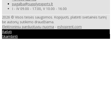
pagalba@supplyexperts.lt
I - IV 09.00 - 17.00, V 10.00 - 16.00
2026 © Visos teisės saugomos. Kopijuoti, platinti svetainės turinį
be autorių sutikimo draudžiama.
Elektroninių parduotuvių nuoma
-
eshoprent.com
Rašyti
Skambinti