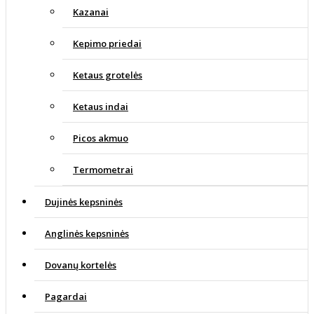
Kazanai
Kepimo priedai
Ketaus grotelės
Ketaus indai
Picos akmuo
Termometrai
Dujinės kepsninės
Anglinės kepsninės
Dovanų kortelės
Pagardai