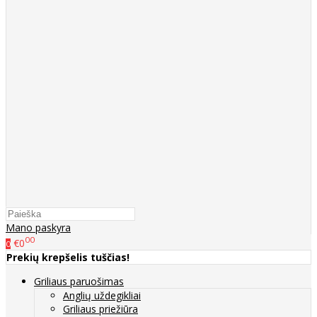
Mano paskyra
00
€0
0
Prekių krepšelis tuščias!
Griliaus paruošimas
Anglių uždegikliai
Griliaus priežiūra