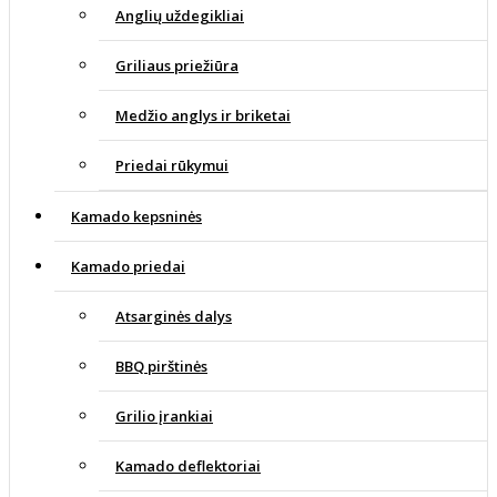
Anglių uždegikliai
Griliaus priežiūra
Medžio anglys ir briketai
Priedai rūkymui
Kamado kepsninės
Kamado priedai
Atsarginės dalys
BBQ pirštinės
Grilio įrankiai
Kamado deflektoriai