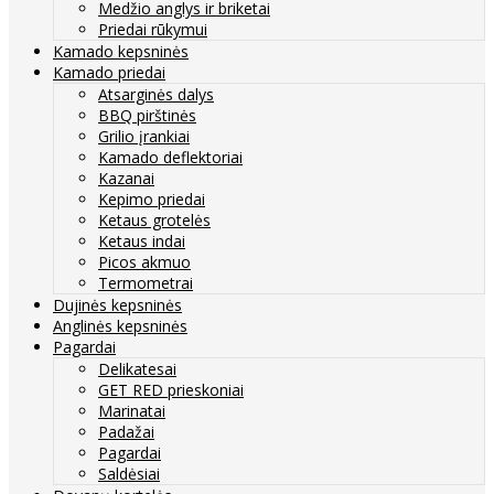
Medžio anglys ir briketai
Priedai rūkymui
Kamado kepsninės
Kamado priedai
Atsarginės dalys
BBQ pirštinės
Grilio įrankiai
Kamado deflektoriai
Kazanai
Kepimo priedai
Ketaus grotelės
Ketaus indai
Picos akmuo
Termometrai
Dujinės kepsninės
Anglinės kepsninės
Pagardai
Delikatesai
GET RED prieskoniai
Marinatai
Padažai
Pagardai
Saldėsiai