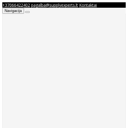
+37066422402
pagalba@supplyexperts.lt
Kontaktai
Navigacija